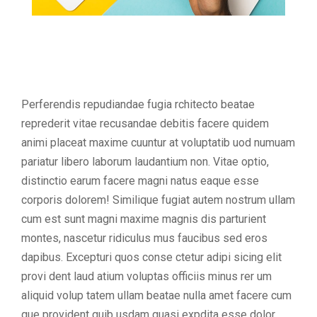
Perferendis repudiandae fugia rchitecto beatae
reprederit vitae recusandae debitis facere quidem
animi placeat maxime cuuntur at voluptatib uod numuam
pariatur libero laborum laudantium non. Vitae optio,
distinctio earum facere magni natus eaque esse
corporis dolorem! Similique fugiat autem nostrum ullam
cum est sunt magni maxime magnis dis parturient
montes, nascetur ridiculus mus faucibus sed eros
dapibus. Excepturi quos conse ctetur adipi sicing elit
provi dent laud atium voluptas officiis minus rer um
aliquid volup tatem ullam beatae nulla amet facere cum
que provident quib usdam quasi expdita esse dolor